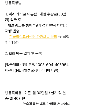
◎등록방법 :
1. 아래 계좌로 이론반 1개월 수강료(30만
원) 입금 후
   채널 링크를 통해 '19기 성함/연락처/입금
자명' 발송
한국발성교정센터 카카오톡 문의
 -> 클릭 
후 1:1 문의
2. 협회 방문 결제 후 등록
[입금계좌
 : 우리은행 1005-604-403964 
박선아(NDH발성교정아카데미학원)]
◎등록비용 : 
이론-월 30만원 / 실기 및 실
습-월 40만원 
                   (
*수강료는 4주 단위로 선납입니