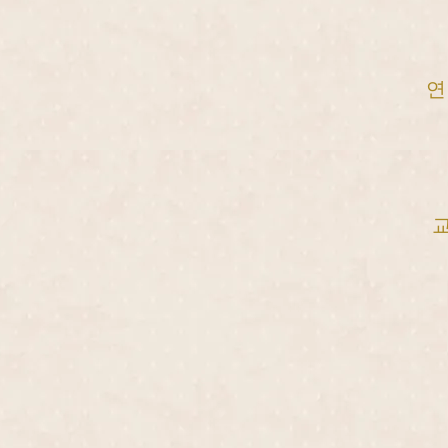
연
협
공
언
양재
강남
신분