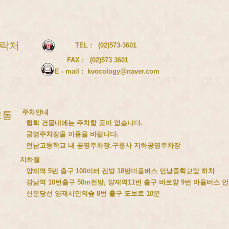
락처
TEL : (02)573-3601
FAX : (02)573 3601
E - mail :
kvocology@naver.com
주차안내
교통
회 건물내에는 주차할 곳이 없습니다.
영주차장을 이용을 바랍니다.
남고등학교 내 공영주차장.구룡사 지하공영주차장
지하철
역 5번 출구 100미터 전방 18번마을버스 언남중학교앞 하차
역 10번출구 50m전방, 양재역11번 출구 바로앞 9번 마을버스 언
당선 양재시민의숲 8번 출구 도보로 10분