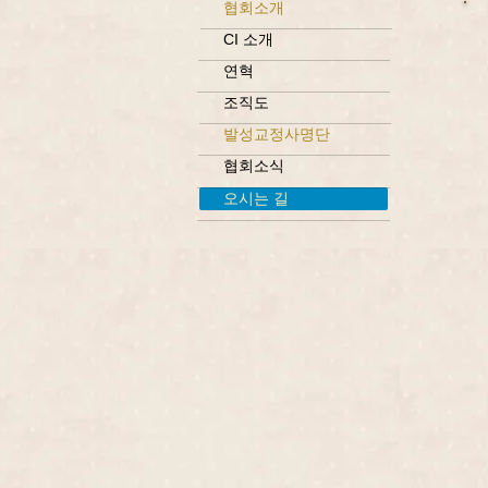
협회소개
CI 소개
연혁
조직도
발성교정사명단
협회소식
오시는 길