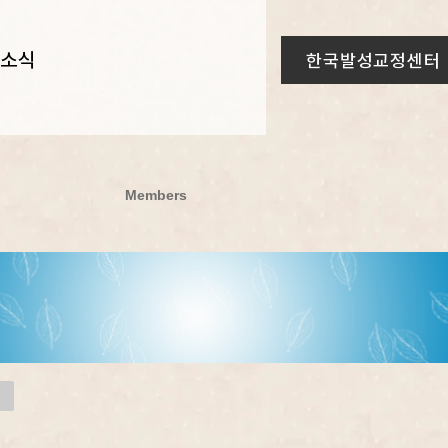
/소식
한국발성교정센터
Members